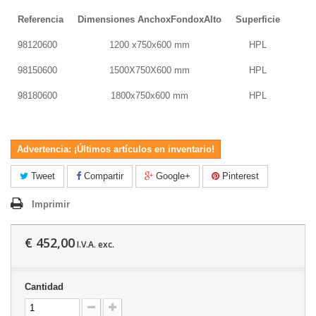
Referencia
Dimensiones AnchoxFondoxAlto
Superficie
98120600
1200 x750x600 mm
HPL
98150600
1500X750X600 mm
HPL
98180600
1800x750x600 mm
HPL
Advertencia: ¡Últimos artículos en inventario!
Tweet
Compartir
Google+
Pinterest
Imprimir
€ 452,00
I.V.A. exc.
Cantidad