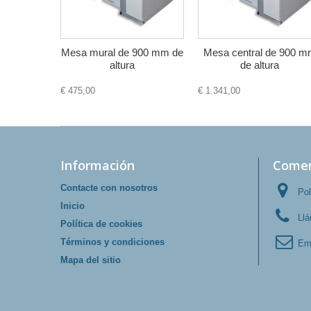
Mesa mural de 900 mm de
Mesa central de 900 
altura
de altura
€ 475,00
€ 1.341,00
Información
Comer
Contacte con nosotros
Pol
Inicio
Ll
Política de cookies
Términos y condiciones
Em
Mapa del sitio