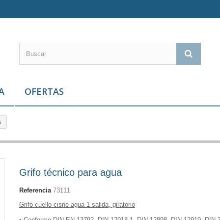
A
OFERTAS
a
Grifo técnico para agua
Referencia
73111
Grifo cuello cisne agua 1 salida, giratorio
•
Conforme DIN EN-13792, DIN 12918-1, DIN 12898, DIN 12919, DIN 