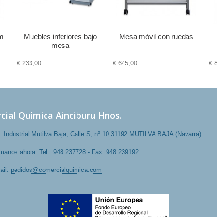
mm
Muebles inferiores bajo
Mesa móvil con ruedas
mesa
€ 233,00
€ 645,00
€ 
cial Química Ainciburu Hnos.
. Industrial Mutilva Baja, Calle S, nº 10 31192 MUTILVA BAJA (Navarra)
ámanos ahora:
Tel.: 948 237728 - Fax: 948 239192
ail:
pedidos@comercialquimica.com