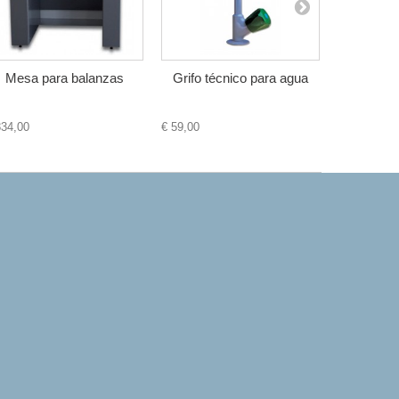
Mesa para balanzas
Grifo técnico para agua
Grifo
m
834,00
€ 59,00
€ 98,00