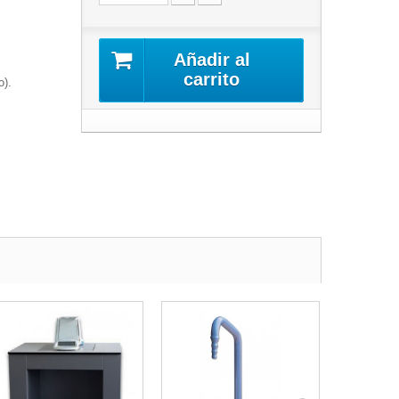
Añadir al
carrito
o).