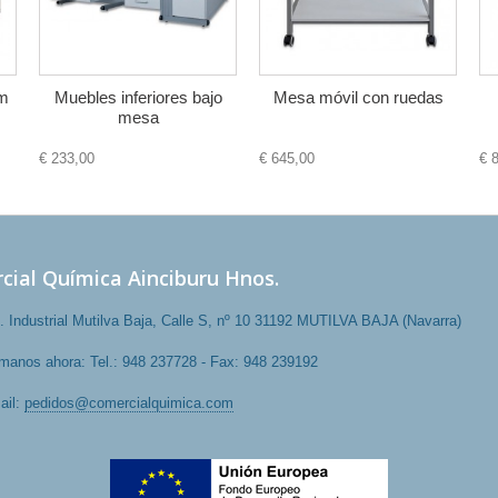
mm
Muebles inferiores bajo
Mesa móvil con ruedas
mesa
€ 233,00
€ 645,00
€ 
cial Química Ainciburu Hnos.
. Industrial Mutilva Baja, Calle S, nº 10 31192 MUTILVA BAJA (Navarra)
ámanos ahora:
Tel.: 948 237728 - Fax: 948 239192
ail:
pedidos@comercialquimica.com