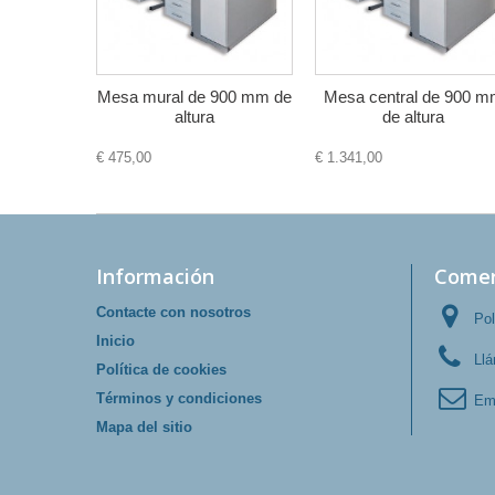
Mesa mural de 900 mm de
Mesa central de 900 
altura
de altura
€ 475,00
€ 1.341,00
Información
Comer
Contacte con nosotros
Pol
Inicio
Ll
Política de cookies
Términos y condiciones
Em
Mapa del sitio