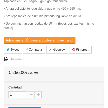
Tapizado en PVC negro , ignífugo transpirable.
•
Altura del asiento regulable a gas entre 460 y 650mm.
•
Aro reposapiés de aluminio pintado regulable en altura.
•
Se suministran con ruedas de 50mm (topes deslizantes mismo
precio).
Advertencia: ¡Últimos artículos en inventario!
Tweet
Compartir
Google+
Pinterest
Imprimir
€ 266,00
I.V.A. exc.
Cantidad