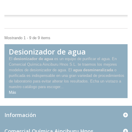
En stock
Mostrando 1 - 9 de 9 items
Desionizador de agua
El
desionizador de agua
es un equipo de purificar el agua. En
Comercial Química Ainciburu Hnos S.L. te traemos los mejores
modelos de desionizador de agua. El
agua desmineralizada
o
purificada es indispensable en una gran variedad de procedimientos
de laboratorio para evitar alterar los resultados. Echa un vistazo a
nuestro catálogo para escoger...
Más
Información
Comercial Química Ainciburu Hnos.