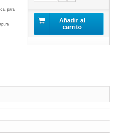
ica, para
Añadir al
apura
carrito