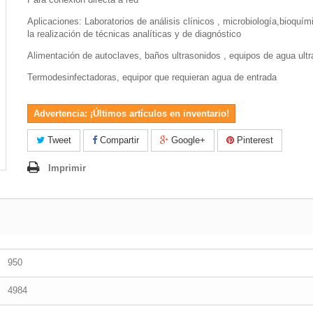
Aplicaciones: Laboratorios de análisis clínicos , microbiología,bioquím
la realización de técnicas analíticas y de diagnóstico
Alimentación de autoclaves, baños ultrasonidos , equipos de agua ultr
Termodesinfectadoras, equipor que requieran agua de entrada
Advertencia: ¡Últimos artículos en inventario!
Tweet
Compartir
Google+
Pinterest
Imprimir
950
4984