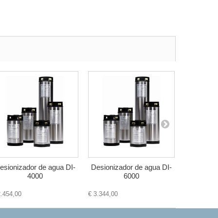
esionizador de agua DI-
Desionizador de agua DI-
Desioniza
4000
6000
2.454,00
€ 3.344,00
€ 4.664,00