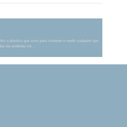
drio o plástico que sirve para contener o medir cualquier tipo
as las probetas inc...