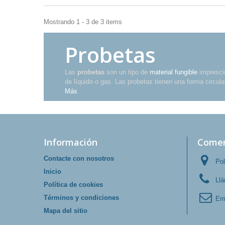
Mostrando 1 - 3 de 3 items
Probetas
Las
probetas
son un tipo de
material fungible
imprescin
de líquido o gas. Las probetas tienen una forma circul
Más
Información
Comer
Contacte con nosotros
Pol
Inicio
Ll
Política de cookies
Términos y condiciones
Em
Mapa del sitio