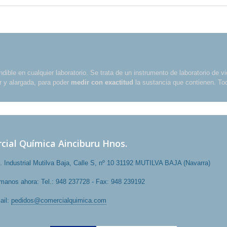
dible en cualquier laboratorio. Se trata de un instrumento de laboratorio de vi
ar y alargada, para poder
medir con exactitud
la sustancia que contienen. Tod
cial Química Ainciburu Hnos.
. Industrial Mutilva Baja, Calle S, nº 10 31192 MUTILVA BAJA (Navarra)
ámanos ahora:
Tel.: 948 237728 - Fax: 948 239192
ail:
pedidos@comercialquimica.com