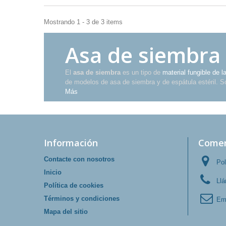
Mostrando 1 - 3 de 3 items
Asa de siembra
El
asa de siembra
es un tipo de
material fungible de l
de modelos de asa de siembra y de espátula estéril. S
Más
Información
Comer
Contacte con nosotros
Pol
Inicio
Ll
Política de cookies
Términos y condiciones
Em
Mapa del sitio