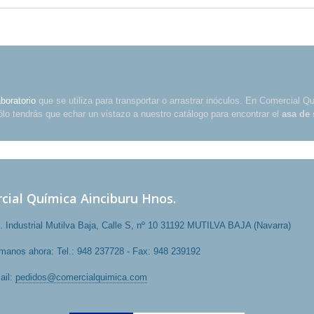
aboratorio
que se utiliza para transportar o arrastrar inóculos. En Comercial 
ólo tendrás que echar un vistazo a nuestro catálogo para encontrar el
asa de
cial Química Ainciburu Hnos.
. Industrial Mutilva Baja, Calle S, nº 10 31192 MUTILVA BAJA (Navarra)
ámanos ahora:
Tel.: 948 237728 - Fax: 948 239192
ail:
pedidos@comercialquimica.com