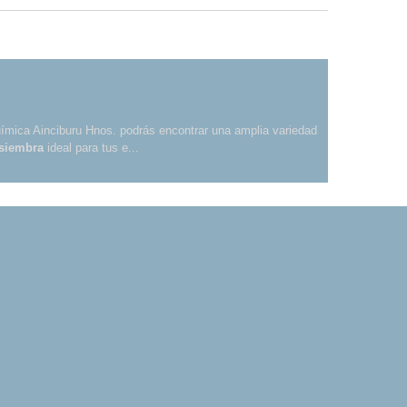
Química Ainciburu Hnos. podrás encontrar una amplia variedad
 siembra
ideal para tus e...