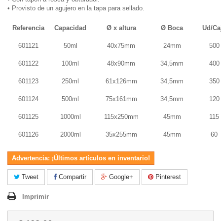
• Provisto de un agujero en la tapa para sellado.
Referencia
Capacidad
Ø x altura
Ø Boca
Ud/Ca
601121
50ml
40x75mm
24mm
500
601122
100ml
48x90mm
34,5mm
400
601123
250ml
61x126mm
34,5mm
350
601124
500ml
75x161mm
34,5mm
120
601125
1000ml
115x250mm
45mm
115
601126
2000ml
35x255mm
45mm
60
Advertencia: ¡Últimos artículos en inventario!
Tweet
Compartir
Google+
Pinterest
Imprimir