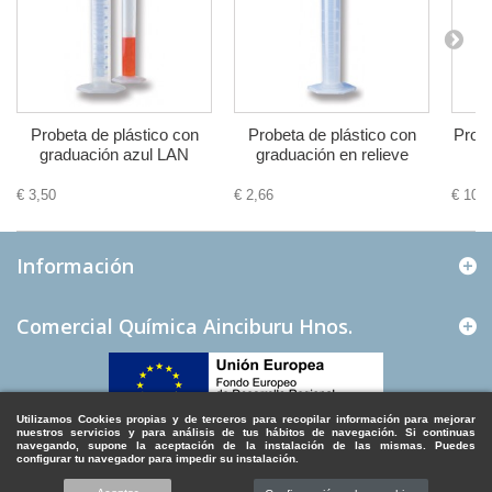
Probeta de plástico con
Probeta de plástico con
Probe
graduación azul LAN
graduación en relieve
€ 3,50
€ 2,66
€ 10,2
Información
Comercial Química Ainciburu Hnos.
Utilizamos Cookies propias y de terceros para recopilar información para mejorar
nuestros servicios y para análisis de tus hábitos de navegación. Si continuas
navegando, supone la aceptación de la instalación de las mismas. Puedes
configurar tu navegador para impedir su instalación.