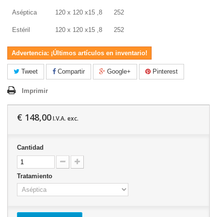
Aséptica
120 x 120 x15 ,8
252
Estéril
120 x 120 x15 ,8
252
Advertencia: ¡Últimos artículos en inventario!
Tweet
Compartir
Google+
Pinterest
Imprimir
€ 148,00
I.V.A. exc.
Cantidad
Tratamiento