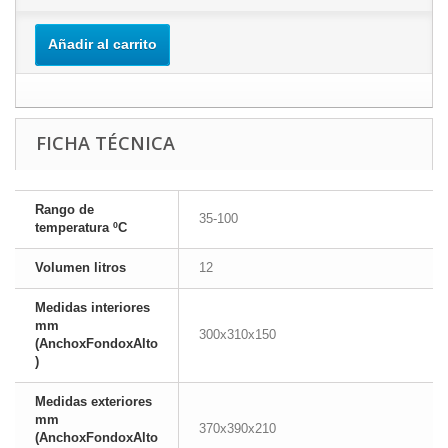
Añadir al carrito
FICHA TÉCNICA
Rango de
35-100
temperatura ºC
Volumen litros
12
Medidas interiores
mm
300x310x150
(AnchoxFondoxAlto
)
Medidas exteriores
mm
370x390x210
(AnchoxFondoxAlto