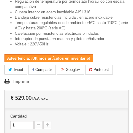
Regulación de temperatura por termostato hidráulico con escala
comparativa
Cubeta interior en acero inoxidable AISI 316
Bandeja cubre resistencias incluida , en acero inoxidable
Temperaturas regulables desde ambiente +5ºC hasta 110ºC (serie
AG) y hasta 200ºC (serie AC)
Calefacción por resistencias eléctricas blindadas
Interruptor de puesta en marcha y piloto señalizador
Voltaje : 220V-50Hz
Advertencia: ¡Últimos artículos en inventario!
Tweet
Compartir
Google+
Pinterest
Imprimir
€ 529,00
I.V.A. exc.
Cantidad