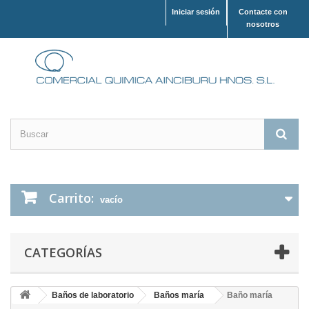
Iniciar sesión
Contacte con
nosotros
Carrito:
vacío
CATEGORÍAS
Baños de laboratorio
Baños maría
Baño maría