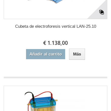
Cubeta de electroforesis vertical LAN-25.10
€ 1.138,00
Añadir al carrito
Más
En stock