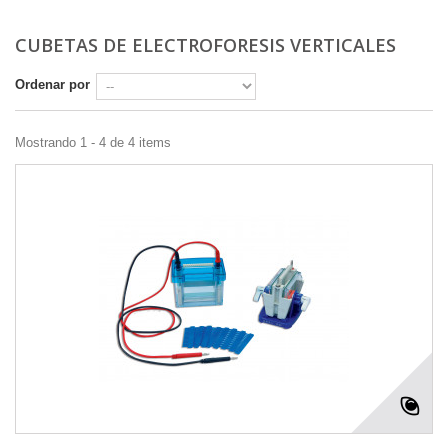
CUBETAS DE ELECTROFORESIS VERTICALES
Ordenar por
Mostrando 1 - 4 de 4 items