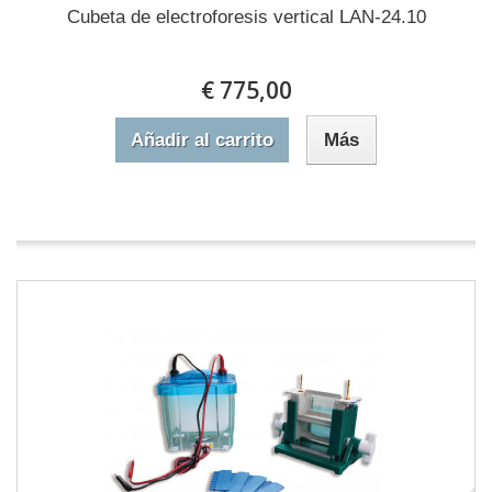
Cubeta de electroforesis vertical LAN-24.10
€ 775,00
Añadir al carrito
Más
En stock