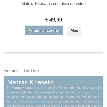
Matraz Kitasatos con oliva de vidrio
€ 49,90
Añadir al carrito
Más
En stock
Mostrando 1 - 1 de 1 item
Matraz Kitasato
La
matraz Kitasato
es un material de laboratorio muy utilizado que
se engloba dentro de las
matraces
y que tiene un uso muy
cotidiano en cualquier tipo de laboratorio. Podríamos definirlo como
un frasco fabricado en vidrio grueso que cuenta con una estructura
con forma de cono, un cuello alargado y un tubo delgado en la parte