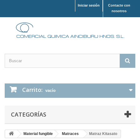
Iniciar sesión
Contacte con
nosotros
Carrito:
vacío
CATEGORÍAS
Material fungible
Matraces
Matraz Kitasato